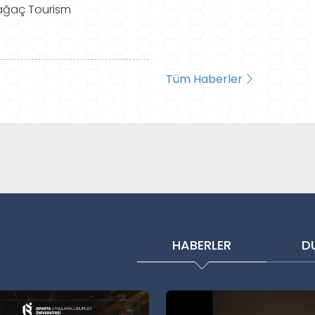
aağaç Tourism
Tüm Haberler
HABERLER
D