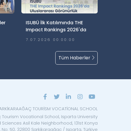
ler
ISUBÜ İlk Katılımında THE
Impact Rankings 2026'da
Uluslararası Görünürlük Elde
7.07.2026 00:00:00
dı
Etti
Tüm Haberler
ARKİKARAAĞAÇ TOURİSM VOCATİONAL SCHOOL
 Tourism Vocational School, Isparta University
d Sciences Asil Kale Neighborhood, 131st Konya
, No: 50, 32800 Şarkikaraağaç / Isparta, Türkiye