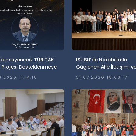
demisyenimiz TÜBİTAK
ISUBÜ’de Nörobilimle
 Projesi Desteklenmeye
Güçlenen Aile İletişimi v
 Kazandı
Ailelerde Güvenli
8.2026 11:14:18
31.07.2026 18:03:17
Dijitalleşme Söyleşisi
Gerçekleştirildi