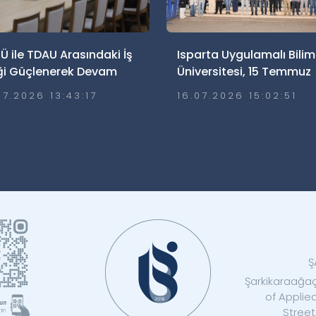
Ü ile TDAU Arasındaki İş
Isparta Uygulamalı Bilim
iği Güçlenerek Devam
Üniversitesi, 15 Temmuz
or
Demokrasi ve Millî Birlik
07.2026 13:43:17
16.07.2026 15:02:51
Günü’nde Meydanlarday
Ş
Şarkikaraağaç
of Applie
Street