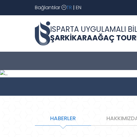
Bağlantılar
TR
|
EN
ISPARTA UYGULAMALI BİL
ŞARKİKARAAĞAÇ TOUR
Geri
HABERLER
HAKKIMIZD