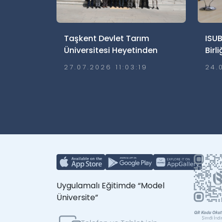
Taşkent Devlet Tarım
ISUB
Üniversitesi Heyetinden
Birl
Üniversitemize Ziyaret
Ediy
27.07.2026 11:03:19
24.
Uygulamalı Eğitimde “Model
Üniversite”