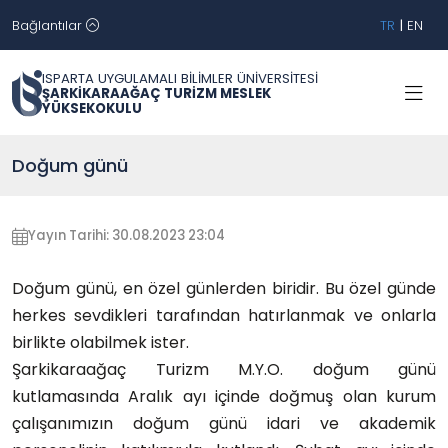
Bağlantılar
TR
|
EN
ISPARTA UYGULAMALI BİLİMLER ÜNİVERSİTESİ
ŞARKİKARAAĞAÇ TURİZM MESLEK
YÜKSEKOKULU
Doğum günü
Yayın Tarihi: 30.08.2023 23:04
Doğum günü, en özel günlerden biridir. Bu özel günde
herkes sevdikleri tarafından hatırlanmak ve onlarla
birlikte olabilmek ister.
Şarkikaraağaç Turizm M.Y.O. doğum günü
kutlamasında Aralık ayı içinde doğmuş olan kurum
çalışanımızın doğum günü idari ve akademik