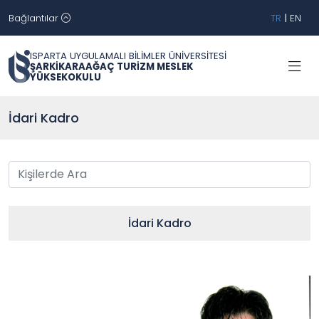
Bağlantılar
TR
|
EN
ISPARTA UYGULAMALI BİLİMLER ÜNİVERSİTESİ
ŞARKİKARAAĞAÇ TURİZM MESLEK
YÜKSEKOKULU
İdari Kadro
İdari Kadro