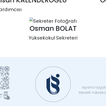
Ensari KALENDEROĞLU
Ö
ardımcısı
Osman BOLAT
Yüksekokul Sekreteri
Isparta Uygula
Meslek Yüksekok