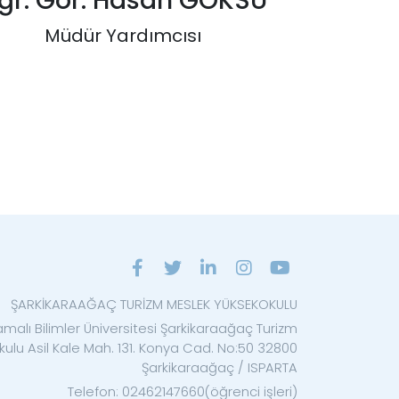
ğr. Gör. Hasan GÖKSU
Müdür Yardımcısı
ŞARKİKARAAĞAÇ TURİZM MESLEK YÜKSEKOKULU
malı Bilimler Üniversitesi Şarkikaraağaç Turizm
ulu Asil Kale Mah. 131. Konya Cad. No:50 32800
Şarkikaraağaç / ISPARTA
Telefon: 02462147660(öğrenci işleri)