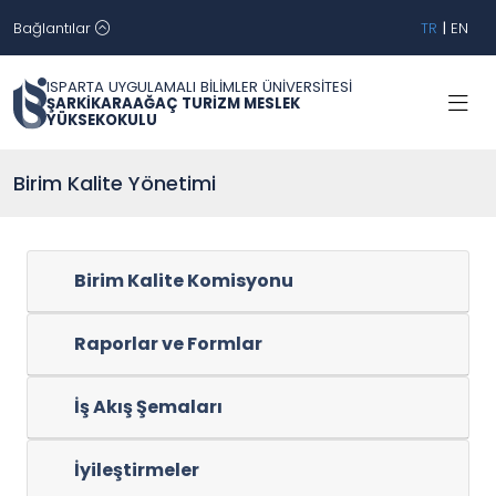
Bağlantılar
TR
|
EN
ISPARTA UYGULAMALI BİLİMLER ÜNİVERSİTESİ
ŞARKİKARAAĞAÇ TURİZM MESLEK
YÜKSEKOKULU
Birim Kalite Yönetimi
Birim Kalite Komisyonu
Raporlar ve Formlar
İş Akış Şemaları
İyileştirmeler